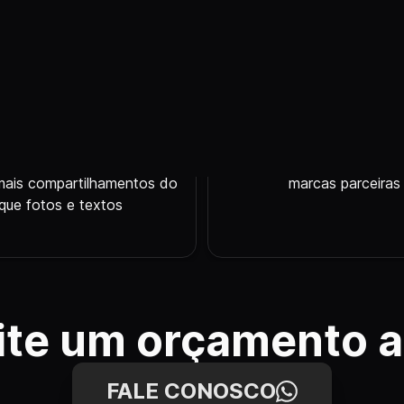
1.200
%
54
%
 em redes sociais geram
Aumentamos 54% o alca
mais compartilhamentos do
marcas parceiras
que fotos e textos
cite um orçamento a
FALE CONOSCO