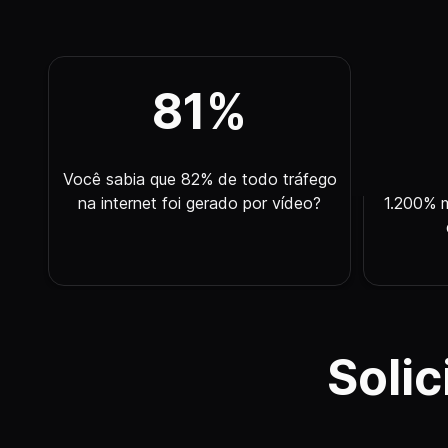
82
%
Você sabia que 82% de todo tráfego
Vídeos
na internet foi gerado por vídeo?
1.200% 
Soli